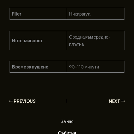
Filler
Никарагуа
Средна към средно-
Интензивност
плътна
Време за пушене
90–110 минути
PREVIOUS
NEXT
За нас
Събития