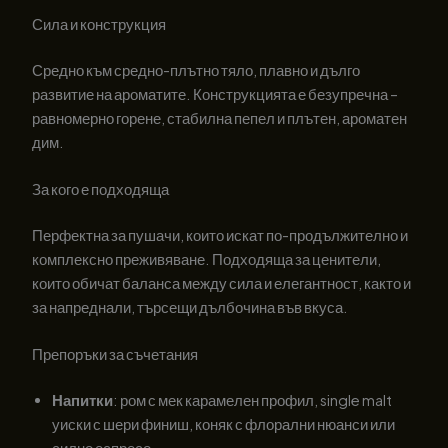
Сила и конструкция
Средно към средно-плътно тяло, плавно и дълго
развитие на ароматите. Конструкцията е безупречна –
равномерно горене, стабилна пепел и плътен, ароматен
дим.
За кого е подходяща
Перфектна за пушачи, които искат по-продължително и
комплексно преживяване. Подходяща за ценители,
които обичат баланса между сила и елегантност, както и
за напреднали, търсещи дълбочина във вкуса.
Препоръки за съчетания
Напитки
: ром с мек карамелен профил, single malt
уиски с шери финиш, коняк с флорални нюанси или
силно еспресо.