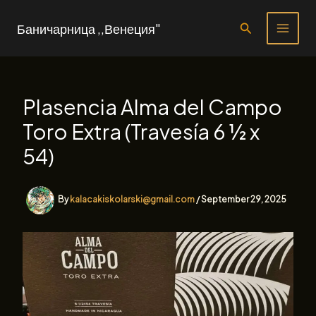
Skip
to
Search
Баничарница ,,Венеция"
content
Plasencia Alma del Campo
Toro Extra (Travesía 6 ½ x
54)
By
kalacakiskolarski@gmail.com
/
September 29, 2025