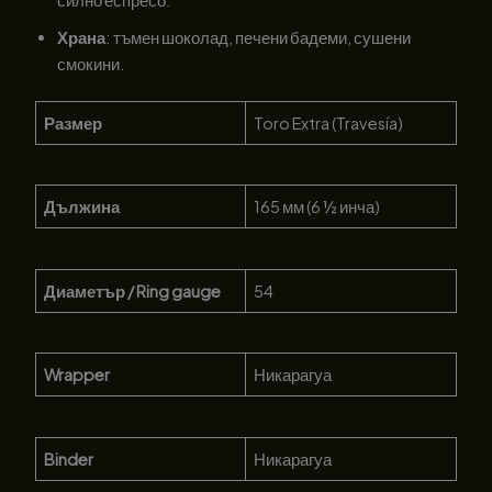
Храна
: тъмен шоколад, печени бадеми, сушени
смокини.
Размер
Toro Extra (Travesía)
Дължина
165 мм (6 ½ инча)
Диаметър / Ring gauge
54
Wrapper
Никарагуа
Binder
Никарагуа