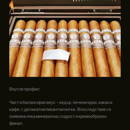
Вкусов профил
Чист и балансиран вкус – кедър, печени ядки, какао и
кафе, с деликатни пикантни нотки. Впоследствие се
появява лека минерална сладост и кремообразен
финал.