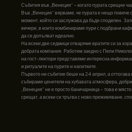
Събития във „Венеция“ – когато пурата срещне ч
Във „Венеция“ вярваме, че пурата е нещо повече от
момент, който си заслужава да бъде споделен. За
вечери, в които комбинираме пури с подбрани кафе
да се допълват идеално.
На всеки две седмици отваряме вратите си за хора
добрата компания. Работим заедно с Пепи Николов 
на гост-лектори представяме интересна информац
и ритуалите на пурите и напитките.
Първото ни събитие беше на 24 април, а оттогав
събираме ценители на хубавата атмосфера, добрия
„Венеция“ не е просто баничарница – това е място,
срещат, а всеки си тръгва с ново преживяване, сп