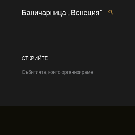
Skip
Баничарница ,,Венеция"
Search
to
content
ОТКРИЙТЕ
Събитията, които организираме