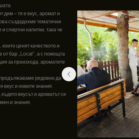
ашата
 дим – тя е вкус, аромат и
това създадохме тематични
 и спиртни напитки, така че
, които ценят качеството и
от бар „Local“, а с помощта
ия за произхода, ароматите
а продължаваме редовно да
 вкус и новите знания.
 където вкусът и ароматът се
омен и знания.