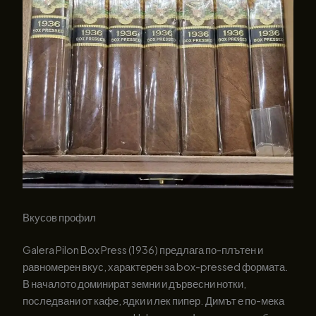
Вкусов профил
Galera Pilon Box Press (1936) предлага по-плътен и
равномерен вкус, характерен за box-pressed формата.
В началото доминират земни и дървесни нотки,
последвани от кафе, ядки и лек пипер. Димът е по-мека