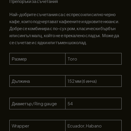
Препоръки за съчетания
Най-добрите съчетания са с еспресо или силно черно
кафе, които подчертават кафеените и ядковите нюанси.
Добре се комбинира с по-сух ром, класически бърбън
или сингъл малц, който не е прекалено сладък. Може да
се съчетае и с ядки или тъмен шоколад.
Размер
Toro
Дължина
152 мм (6 инча)
Диаметър / Ring gauge
54
Wrapper
Ecuador, Habano