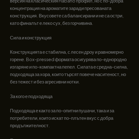
версия на класическия Habano профил, но с по-добра
концентрация на ароматите заради пресованата
конструкция. Вкусовете са балансирани и не са остри,
като финалът е леко сух, без горчивина.
Сила и конструкция
Конструкцията е стабилна, с лесен дроу и равномерно
горене. Box-pressed формата осигурява по-еднородно
изгаряне и по-компактна пепел. Силата е средна-силна,
подходяща за хора, които търсят повече наситеност, но
без тежест и без агресивни нотки.
За кого е подходяща
Подходяща е както за по-опитни пушачи, така и за
потребители, които искат по-плътен вкус с добра
продължителност.