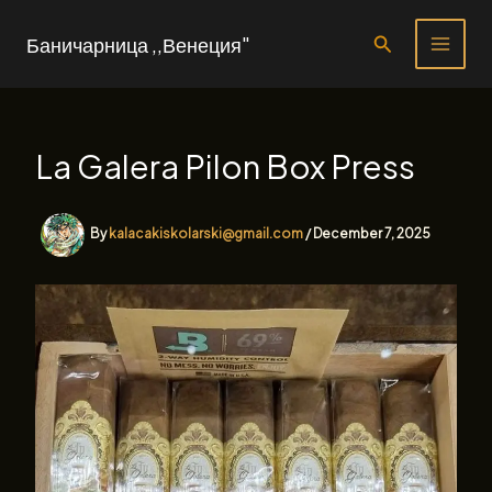
Skip
to
Search
Баничарница ,,Венеция"
content
La Galera Pilon Box Press
By
kalacakiskolarski@gmail.com
/
December 7, 2025