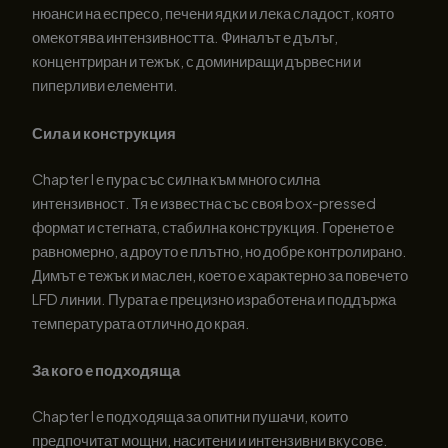
нюанси на еспресо, печени ядки и лека сладост, която
омекотява интензивността. Финалът е дълъг,
концентриран и тежък, с доминиращи дървесни и
пиперливи елементи.
Сила и конструкция
Chapter I е пура със силна към много силна
интензивност. Тя е известна със своя box-pressed
формат и стегната, стабилна конструкция. Горенето е
равномерно, а дроуто е плътно, но добре контролирано.
Димът е тежък и маслен, което е характерно за повечето
LFD линии. Пурата е прецизно изработена и поддържа
температурата отлично до края.
За кого е подходяща
Chapter I е подходяща за опитни пушачи, които
предпочитат мощни, наситени и интензивни вкусове.