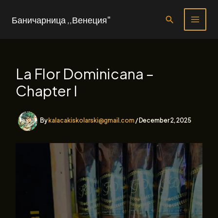
Skip
to
Search
Баничарница ,,Венеция"
content
La Flor Dominicana –
Chapter I
By
kalacakiskolarski@gmail.com
/
December 2, 2025