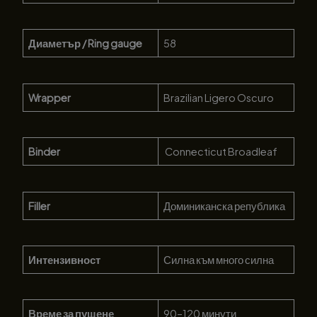
Диаметър / Ring gauge
58
Wrapper
Brazilian Ligero Oscuro
Binder
Connecticut Broadleaf
Filler
Доминиканска република
Интензивност
Силна към много силна
Време за пушене
90–120 минути