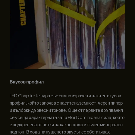
Вкусов профил
LFD Chapter I е пура със силно изразен и плътен вкусов
профил, който започва с наситена земност, черен пипер
и дълбоки дървесни тонове. Още от първите дръпвания
се усеща характерната за La Flor Dominicana сила, която
е подкрепена от нотки на какао, кожа и тъмен минерален
подтон. В хода на пушенето вкусът се обогатява с