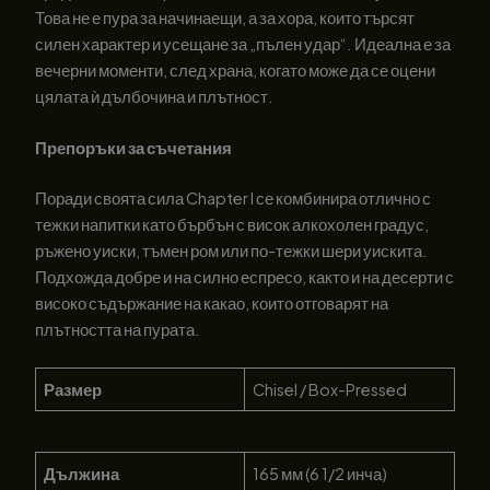
Това не е пура за начинаещи, а за хора, които търсят
силен характер и усещане за „пълен удар“. Идеална е за
вечерни моменти, след храна, когато може да се оцени
цялата ѝ дълбочина и плътност.
Препоръки за съчетания
Поради своята сила Chapter I се комбинира отлично с
тежки напитки като бърбън с висок алкохолен градус,
ръжено уиски, тъмен ром или по-тежки шери уискита.
Подхожда добре и на силно еспресо, както и на десерти с
високо съдържание на какао, които отговарят на
плътността на пурата.
Размер
Chisel / Box-Pressed
Дължина
165 мм (6 1/2 инча)