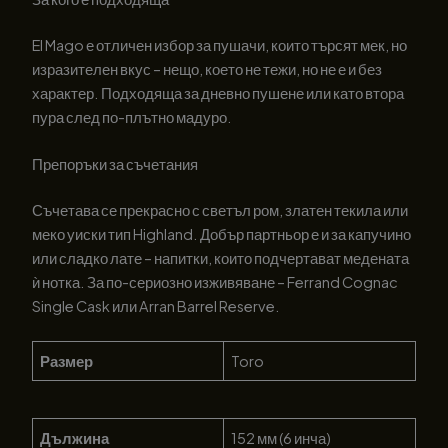
El Mago е отличен избор за пушачи, които търсят мек, но
изразителен вкус – нещо, което не тежи, но не е и без
характер. Подходяща за дневно пушене или като втора
пура след по-плътно мадуро.
Препоръки за съчетания
Съчетава се прекрасно с светъл ром, златен текила или
меко уиски тип Highland. Добър партньор е и за капучино
или сладко лате – напитки, които подчертават медената
ѝ нотка. За по-сериозно изживяване – Ferrand Cognac
Single Cask или Arran Barrel Reserve.
Размер
Toro
Дължина
152 мм (6 инча)