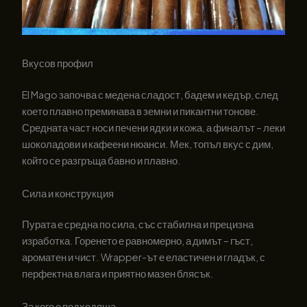
Вкусов профил
El Mago започва с медена сладост, бадем и кедър, след
което плавно преминава в земни и пикантни тонове.
Средната част носи печени ядки и кожа, а финалът – леки
шоколадови и кафеени нюанси. Мек, топъл вкус с дим,
който се разгръща бавно и плавно.
Сила и конструкция
Пурата е средна по сила, със стабилна и прецизна
изработка. Горенето е равномерно, а димът – гъст,
ароматен и чист. Wrapper-ът е еластичен и гладък, с
перфектна влага и приятно мазен блясък.
За кого е подходяща