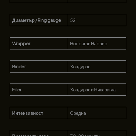
Диаметър / Ring gauge
52
Wrapper
Honduran Habano
Binder
Хондурас
Filler
Хондурас и Никарагуа
Интензивност
Средна