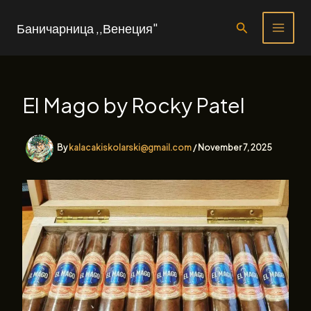
Skip
to
Search
Баничарница ,,Венеция"
content
El Mago by Rocky Patel
By
kalacakiskolarski@gmail.com
/
November 7, 2025